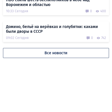
Воронежем и областью
10:33 Сегодня
0
400
Домино, бельё на верёвках и голубятни: каками
были дворы в СССР
09:02 Сегодня
0
742
Все новости