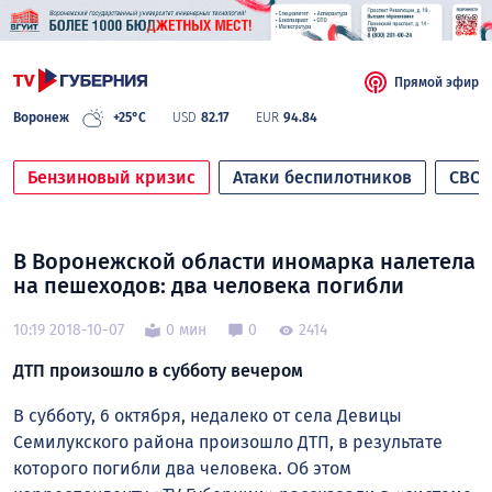
Прямой эфир
Воронеж
+25°C
USD
82.17
EUR
94.84
Бензиновый кризис
Атаки беспилотников
СВО
В Воронежской области иномарка налетела
на пешеходов: два человека погибли
10:19 2018-10-07
0 мин
0
2414
ДТП произошло в субботу вечером
В субботу, 6 октября, недалеко от села Девицы
Семилукского района произошло ДТП, в результате
которого погибли два человека. Об этом