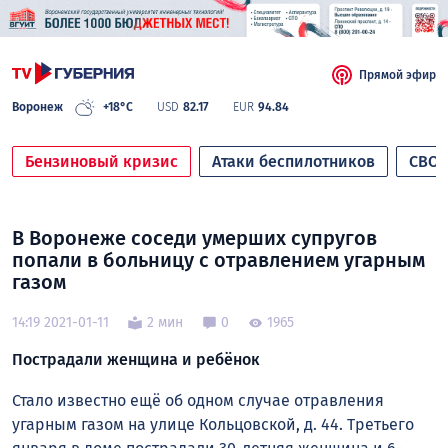
Прямой эфир
Воронеж
+18°C
USD
82.17
EUR
94.84
Бензиновый кризис
Атаки беспилотников
СВО
В Воронеже соседи умерших супругов
попали в больницу с отравлением угарным
газом
14:19 2021-01-11
2 мин
0
1965
Пострадали женщина и ребёнок
Стало известно ещё об одном случае отравления
угарным газом на улице Кольцовской, д. 44. Третьего