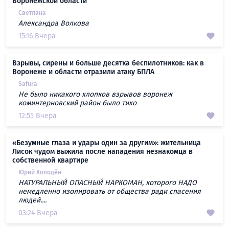
Воронежской области
Светлана
Александра Волкова
15:16 Вчера
Взрывы, сирены и больше десятка беспилотников: как в
Воронеже и области отразили атаку БПЛА
Safura
Не было никакого хлопков взрывов воронеж
коминтерновский район было тихо
12:55 Вчера
«Безумные глаза и удары один за другим»: жительница
Лисок чудом выжила после нападения незнакомца в
собственной квартире
Юрий Холодён
НАТУРАЛЬНЫЙ ОПАСНЫЙ НАРКОМАН, которого НАДО
немедленно изолировать от общества ради спасения
людей....
03:24 Вчера