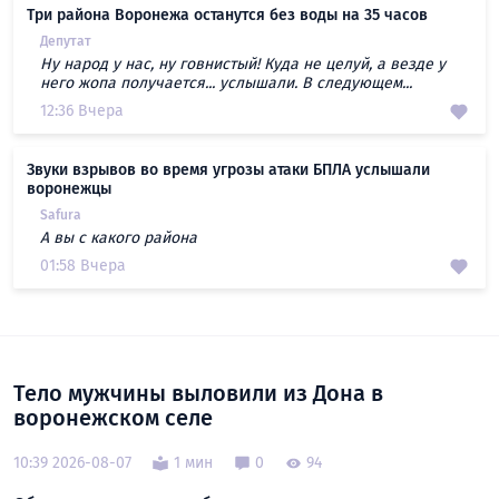
Три района Воронежа останутся без воды на 35 часов
Депутат
Ну народ у нас, ну говнистый! Куда не целуй, а везде у
него жопа получается... услышали. В следующем...
12:36 Вчера
Звуки взрывов во время угрозы атаки БПЛА услышали
воронежцы
Safura
А вы с какого района
01:58 Вчера
Тело мужчины выловили из Дона в
воронежском селе
10:39 2026-08-07
1 мин
0
94