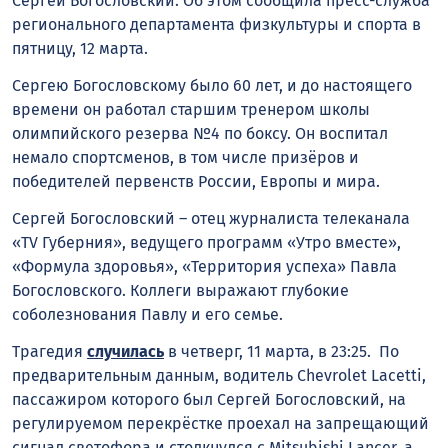
Сергей Богословский. Об этом сообщила пресс-служба
регионального департамента физкультуры и спорта в
пятницу, 12 марта.
Сергею Богословскому было 60 лет, и до настоящего
времени он работал старшим тренером школы
олимпийского резерва №4 по боксу. Он воспитал
немало спортсменов, в том числе призёров и
победителей первенств России, Европы и мира.
Сергей Богословский – отец журналиста телеканала
«TV Губерния», ведущего программ «Утро вместе»,
«Формула здоровья», «Территория успеха» Павла
Богословского. Коллеги выражают глубокие
соболезнования Павлу и его семье.
Трагедия
случилась
в четверг, 11 марта, в 23:25. По
предварительным данным, водитель Chevrolet Lacetti,
пассажиром которого был Сергей Богословский, на
регулируемом перекрёстке проехал на запрещающий
сигнал светофора и столкнулся с Mitsubishi Lancer, а