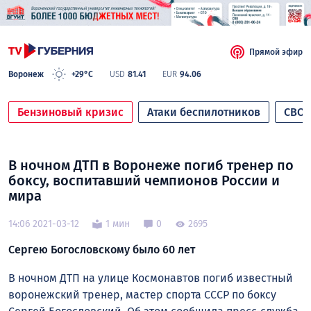
Прямой эфир
Воронеж
+29°C
USD
81.41
EUR
94.06
Бензиновый кризис
Атаки беспилотников
СВО
В ночном ДТП в Воронеже погиб тренер по
боксу, воспитавший чемпионов России и
мира
14:06 2021-03-12
1 мин
0
2695
Сергею Богословскому было 60 лет
В ночном ДТП на улице Космонавтов погиб известный
воронежский тренер, мастер спорта СССР по боксу