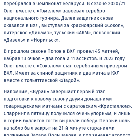
перебрался в чемпионат Беларуси. В сезоне 2020/21
Олег вместе с «Гомелем» завоевал серебро
национального турнира. Далее защитник снова
оказался в ВХЛ, выступая за красноярский «Сокол»,
питерское «Динамо», тульский «АКМ», пензенский
«Дизель» и «Норильск».
В прошлом сезоне Попов в ВХЛ провел 45 матчей,
набрав 13 очков – два гола и 11 ассистов. В 2023 году
Олег вместе с «Соколом» стал серебряным призером
ВХЛ. Имеет за спиной защитник и два матча в КХЛ
вместе с тольяттинской «Ладой».
Напомним, «Буран» завершает первый этап
подготовки к новому сезону двумя домашними
товарищескими матчами с саратовским «Кристаллом».
Спарринг в пятницу получился очень упорным, и лишь
в серии буллитов гости вырвали победу. Первый ноль
на табло был закрыт на 21-й минуте стараниями
волжанина Захара Польшакова, а под занавес второго