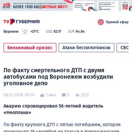
Прямой эфир
Воронеж
+21°C
USD
82.17
EUR
94.84
Бензиновый кризис
Атаки беспилотников
СВО
По факту смертельного ДТП с двумя
автобусами под Воронежем возбудили
уголовное дело
08:53 2018-09-19
1 мин
0
3232
Аварию спровоцировал 56-летний водитель
«Неоплана»
По факту крупного ДТП с пятью погибшими, которое
произошло 18 сентября на трассе в Новоусманском