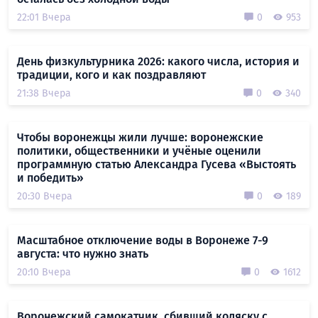
22:01 Вчера
0
953
День физкультурника 2026: какого числа, история и
традиции, кого и как поздравляют
21:38 Вчера
0
340
Чтобы воронежцы жили лучше: воронежские
политики, общественники и учёные оценили
программную статью Александра Гусева «Выстоять
и победить»
20:30 Вчера
0
189
Масштабное отключение воды в Воронеже 7-9
августа: что нужно знать
20:10 Вчера
0
1612
Воронежский самокатчик, сбивший коляску с