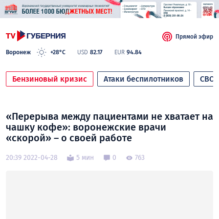
Прямой эфир
Воронеж
+28°C
USD
82.17
EUR
94.84
Бензиновый кризис
Атаки беспилотников
СВО
«Перерыва между пациентами не хватает на
чашку кофе»: воронежские врачи
«скорой» – о своей работе
20:39 2022-04-28
5 мин
0
763