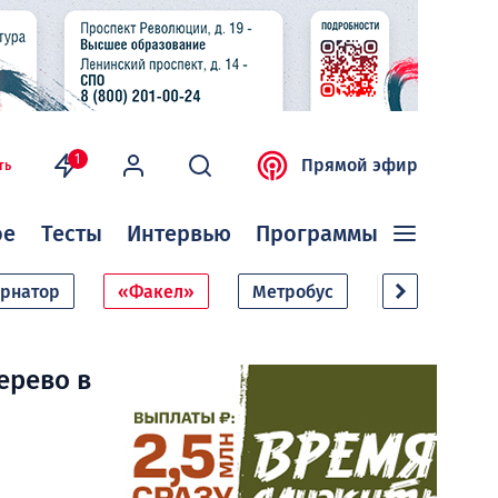
1
Прямой эфир
ть
ое
Тесты
Интервью
Программы
ернатор
«Факел»
Метробус
Дачный сезо
ерево в