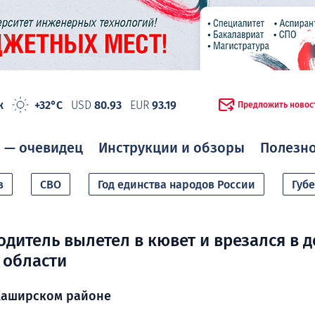
ж
+32°C
USD
80.93
EUR
93.19
Предложить новос
 — очевидец
Инструкции и обзоры
Полезн
в
СВО
Год единства народов России
Губ
дитель вылетел в кювет и врезался в д
 области
 Каширском районе