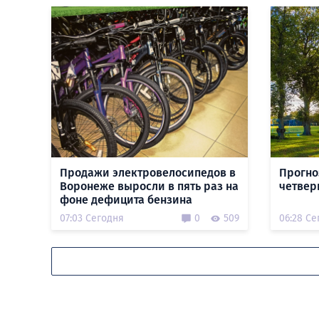
Продажи электровелосипедов в
Прогно
Воронеже выросли в пять раз на
четверг
фоне дефицита бензина
07:03 Сегодня
0
509
06:28 Се