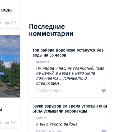
 воды
0
735
Последние
комментарии
Три района Воронежа останутся без
воды на 35 часов
Депутат
Ну народ у нас, ну говнистый! Куда
не целуй, а везде у него жопа
получается... услышали. В
следующем...
12:36 Сегодня
Звуки взрывов во время угрозы атаки
ы
БПЛА услышали воронежцы
Safura
0
196
А вы с какого района
01:58 Сегодня