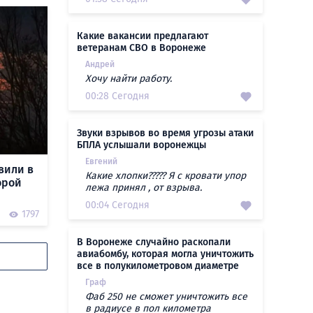
Какие вакансии предлагают
ветеранам СВО в Воронеже
Андрей
Хочу найти работу.
00:28 Сегодня
Звуки взрывов во время угрозы атаки
БПЛА услышали воронежцы
Евгений
вили в
Какие хлопки????? Я с кровати упор
орой
лежа принял , от взрыва.
00:04 Сегодня
1797
В Воронеже случайно раскопали
авиабомбу, которая могла уничтожить
все в полукилометровом диаметре
Граф
Фаб 250 не сможет уничтожить все
в радиусе в пол километра