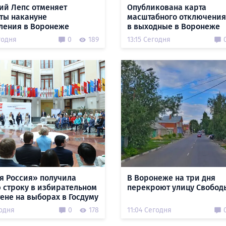
ий Лепс отменяет
Опубликована карта
ты накануне
масштабного отключения
ления в Воронеже
в выходные в Воронеже
годня
0
189
13:15 Сегодня
я Россия» получила
В Воронеже на три дня
 строку в избирательном
перекроют улицу Свобод
ене на выборах в Госдуму
годня
0
178
11:04 Сегодня