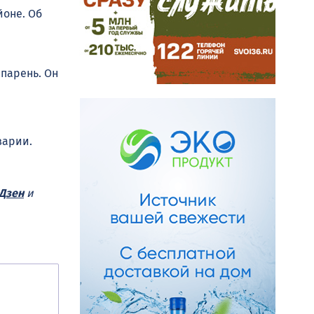
йоне. Об
 парень. Он
варии.
Дзен
и