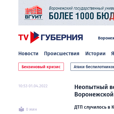
Вороне
Новости
Происшествия
Истории
Я
Бензиновый кризис
Атаки беспилотнико
10:53 01.04.2022
Неопытный во
Воронежской
ДТП случилось в
0 мин