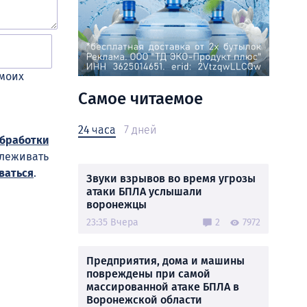
 моих
Самое читаемое
24 часа
7 дней
обработки
слеживать
ваться
.
Звуки взрывов во время угрозы
атаки БПЛА услышали
воронежцы
23:35 Вчера
2
7972
Предприятия, дома и машины
повреждены при самой
массированной атаке БПЛА в
Воронежской области