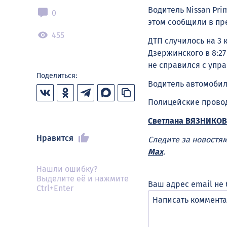
Водитель Nissan Pri
0
этом сообщили в пре
455
ДТП случилось на 3
Дзержинского в 8:27
не справился с упра
Поделиться:
Водитель автомобил
Полицейские провод
Светлана ВЯЗНИКОВ
Нравится
Следите за новостя
Max
.
Нашли ошибку?
Выделите её и нажмите
Ваш адрес email не 
Ctrl+Enter