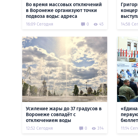
Во время массовых отключений
Григор
в Воронеже организуют точки
концер
подвоза воды: адреса
выступ
16:09 Сегодня
0
45
14:58 Се
Усиление жары до 37 градусов в
«Едина
Воронеже совпадёт с
первую
отключением воды
бюллет
12:52 Сегодня
0
314
11:14 Се