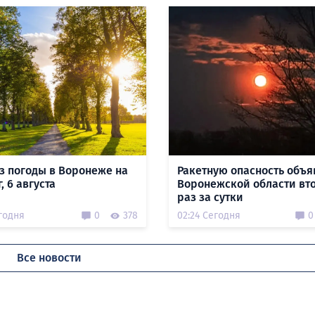
з погоды в Воронеже на
Ракетную опасность объя
, 6 августа
Воронежской области вт
раз за сутки
годня
0
378
02:24 Сегодня
0
Все новости