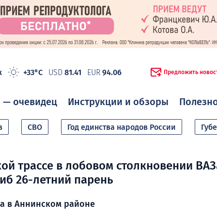
ж
+33°C
USD
81.41
EUR
94.06
Предложить новос
 — очевидец
Инструкции и обзоры
Полезн
в
СВО
Год единства народов России
Губ
ой трассе в лобовом столкновении ВАЗ
иб 26-летний парень
а в Аннинском районе