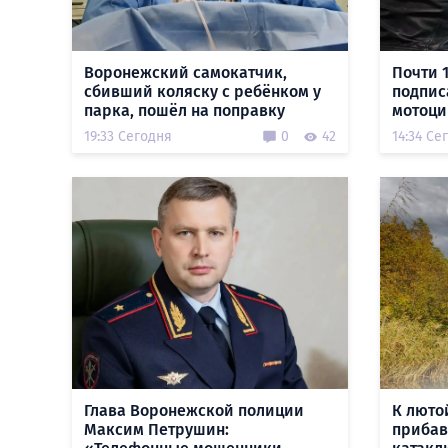
Воронежский самокатчик,
Почти 
сбивший коляску с ребёнком у
подпис
парка, пошёл на поправку
мотоци
19:33 Сегодня
0
42
14:34 Се
Глава Воронежской полиции
К люто
Максим Петрушин:
прибав