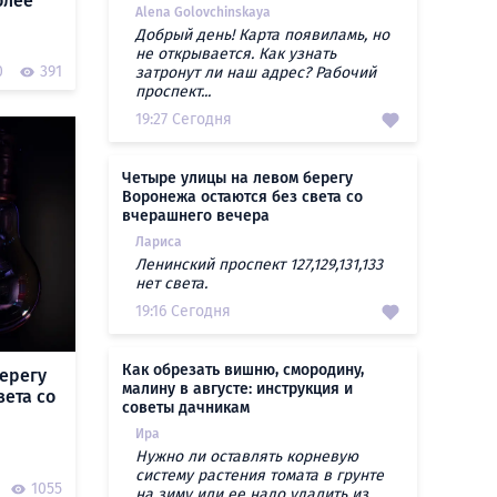
олее
Alena Golovchinskaya
Добрый день! Карта появиламь, но
не открывается. Как узнать
0
391
затронут ли наш адрес? Рабочий
проспект...
19:27 Сегодня
Четыре улицы на левом берегу
Воронежа остаются без света со
вчерашнего вечера
Лариса
Ленинский проспект 127,129,131,133
нет света.
19:16 Сегодня
Как обрезать вишню, смородину,
ерегу
малину в августе: инструкция и
вета со
советы дачникам
Ира
Нужно ли оставлять корневую
систему растения томата в грунте
1055
на зиму или ее надо удалить из