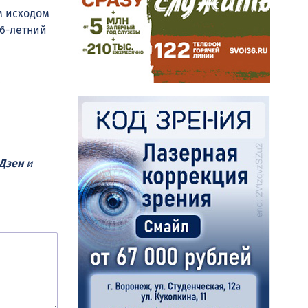
м исходом
26-летний
.
Дзен
и