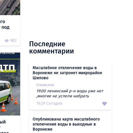
ого
 под
0
982
Последние
комментарии
Масштабное отключение воды в
Воронеже не затронет микрорайон
Шилово
Станислав
19:00 ленинский р-н воды уже нет
,многие не успели набрать
19:29 Сегодня
Опубликована карта масштабного
ный
отключения воды в выходные в
г
Воронеже