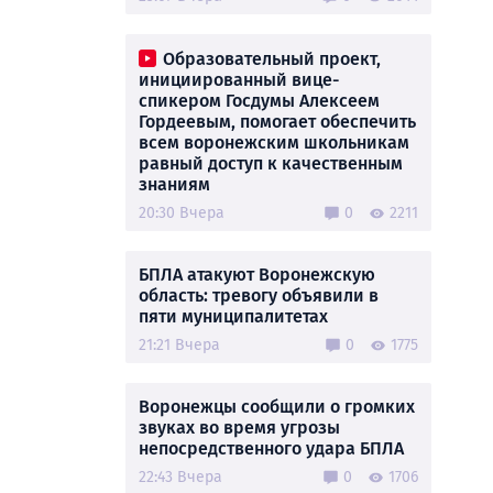
Образовательный проект,
инициированный вице-
спикером Госдумы Алексеем
Гордеевым, помогает обеспечить
всем воронежским школьникам
равный доступ к качественным
знаниям
20:30 Вчера
0
2211
БПЛА атакуют Воронежскую
область: тревогу объявили в
пяти муниципалитетах
21:21 Вчера
0
1775
Воронежцы сообщили о громких
звуках во время угрозы
непосредственного удара БПЛА
22:43 Вчера
0
1706