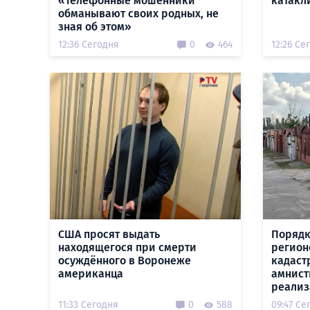
«Телефонные мошенники
катакл
обманывают своих родных, не
зная об этом»
12:36 Сегодня
0
464
12:26 Се
США просят выдать
Порядк
находящегося при смерти
регион
осуждённого в Воронеже
кадаст
американца
амнист
реализ
11:33 Сегодня
0
588
09:47 Се