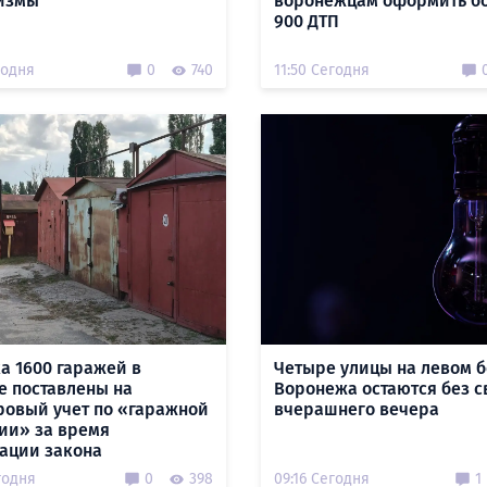
измы
воронежцам оформить б
900 ДТП
годня
0
740
11:50 Сегодня
а 1600 гаражей в
Четыре улицы на левом б
е поставлены на
Воронежа остаются без с
ровый учет по «гаражной
вчерашнего вечера
ии» за время
ации закона
годня
0
398
09:16 Сегодня
1