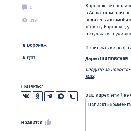
Воронежские полице
0
в Аннинском районе.
водитель
автомобил
3191
«Тойоту
Короллу
», 
результате случивш
Воронеж
Полицейские по фак
ДТП
Дарья ШИПОВСКАЯ
Следите за новостя
Max
.
Поделиться:
Ваш адрес email не 
Нравится