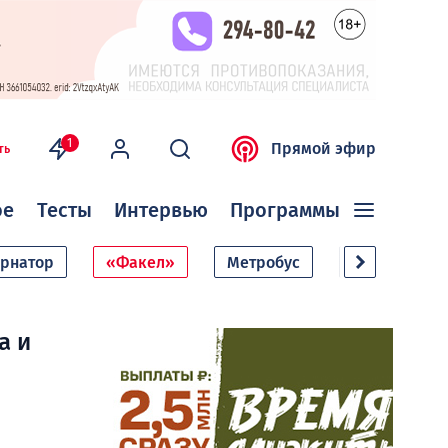
1
Прямой эфир
ть
ое
Тесты
Интервью
Программы
ернатор
«Факел»
Метробус
Дачный сезо
а и