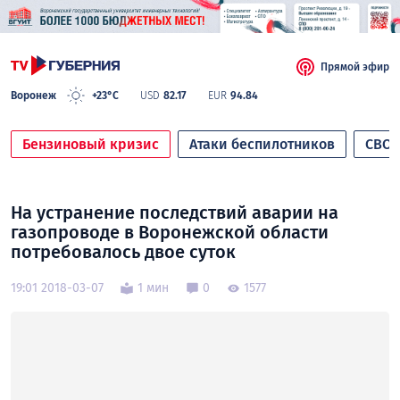
Прямой эфир
Воронеж
+23°C
USD
82.17
EUR
94.84
Бензиновый кризис
Атаки беспилотников
СВО
На устранение последствий аварии на
газопроводе в Воронежской области
потребовалось двое суток
19:01 2018-03-07
1 мин
0
1577