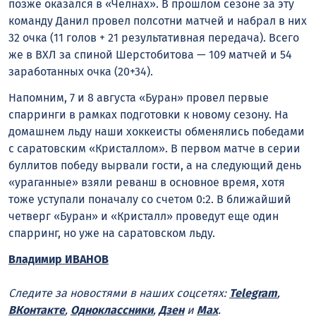
позже оказался в «Челнах». В прошлом сезоне за эту
команду Данил провел полсотни матчей и набрал в них
32 очка (11 голов + 21 результативная передача). Всего
же в ВХЛ за спиной Шерстобитова — 109 матчей и 54
заработанных очка (20+34).
Напомним, 7 и 8 августа «Буран» провел первые
спарринги в рамках подготовки к новому сезону. На
домашнем льду наши хоккеисты обменялись победами
с саратовским «Кристаллом». В первом матче в серии
буллитов победу вырвали гости, а на следующий день
«ураганные» взяли реванш в основное время, хотя
тоже уступали поначалу со счетом 0:2. В ближайший
четверг «Буран» и «Кристалл» проведут еще один
спарринг, но уже на саратовском льду.
Владимир ИВАНОВ
Следите за новостями в наших соцсетях:
Telegram
,
ВКонтакте
,
Одноклассники
,
Дзен
и
Max
.