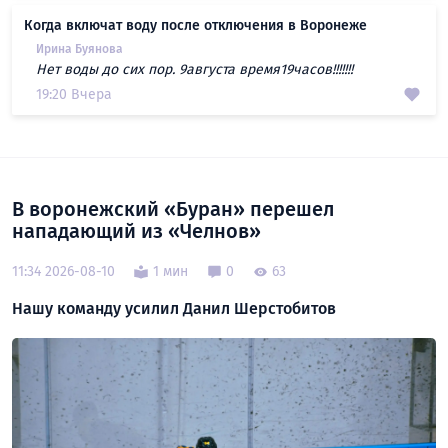
Когда включат воду после отключения в Воронеже
Ирина Буянова
Нет воды до сих пор. 9августа время19часов!!!!!!!
19:20 Вчера
В воронежский «Буран» перешел
нападающий из «Челнов»
11:34 2026-08-10
1 мин
0
63
Нашу команду усилил Данил Шерстобитов