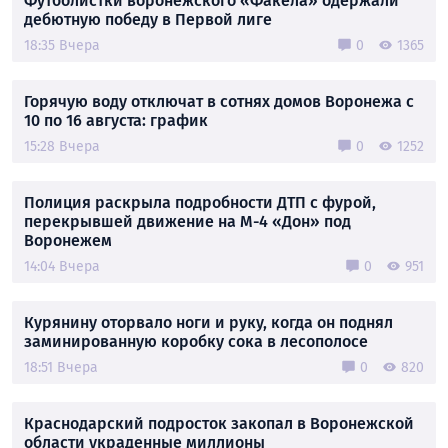
Футболистки воронежского «Факела» одержали
дебютную победу в Первой лиге
18:35 Вчера
0
1365
Горячую воду отключат в сотнях домов Воронежа с
10 по 16 августа: график
15:28 Вчера
0
1252
Полиция раскрыла подробности ДТП с фурой,
перекрывшей движение на М-4 «Дон» под
Воронежем
14:04 Вчера
0
951
Курянину оторвало ноги и руку, когда он поднял
заминированную коробку сока в лесополосе
18:51 Вчера
0
820
Краснодарский подросток закопал в Воронежской
области украденные миллионы