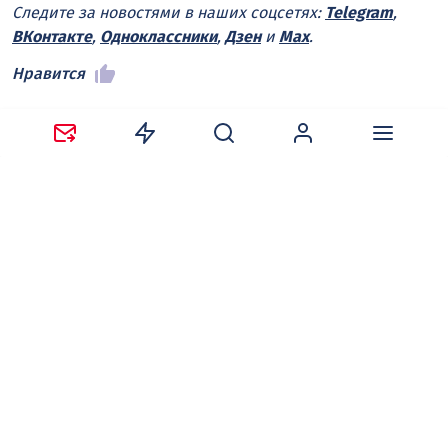
Следите за новостями в наших соцсетях:
Telegram
,
ВКонтакте
,
Одноклассники
,
Дзен
и
Max
.
Нравится
Поделиться:
Ваш адрес email не будет опубликован.
Обязательные
поля помечены
*