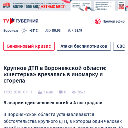
Прямой эфир
Воронеж
+31°C
USD
80.93
EUR
93.19
Бензиновый кризис
Атаки беспилотников
СВО
Крупное ДТП в Воронежской области:
«шестерка» врезалась в иномарку и
сгорела
11:02 2018-06-11
1 мин
0
2643
В аварии один человек погиб и 4 пострадали
В Воронежской области устанавливаются
обстоятельства крупного ДТП, в котором один человек