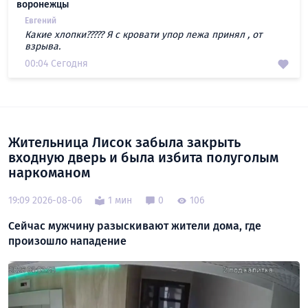
воронежцы
Евгений
Какие хлопки????? Я с кровати упор лежа принял , от
взрыва.
00:04 Сегодня
Жительница Лисок забыла закрыть
входную дверь и была избита полуголым
наркоманом
19:09 2026-08-06
1 мин
0
106
Сейчас мужчину разыскивают жители дома, где
произошло нападение