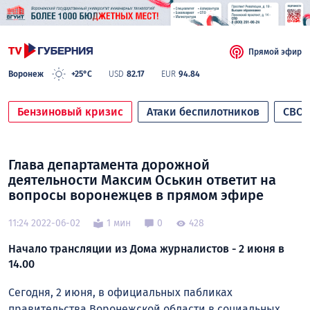
Прямой эфир
Воронеж
+25°C
USD
82.17
EUR
94.84
Бензиновый кризис
Атаки беспилотников
СВО
Глава департамента дорожной
деятельности Максим Оськин ответит на
вопросы воронежцев в прямом эфире
11:24 2022-06-02
1 мин
0
428
Начало трансляции из Дома журналистов - 2 июня в
14.00
Сегодня, 2 июня, в официальных пабликах
правительства Воронежской области в социальных