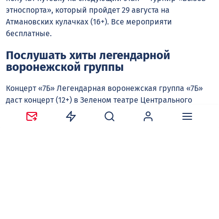
этноспорта», который пройдет 29 августа на
Атмановских кулачках (16+). Все мероприяти
бесплатные.
Послушать хиты легендарной
воронежской группы
Концерт «7Б» Легендарная воронежская группа «7Б»
даст концерт (12+) в Зеленом театре Центрального
парка в субботу, 8 августа. Программа посвящена 25-
летию группы. Зрителям обещают хиты земляков
«Молодые ветра», «Осень», «Некрещеная луна» и др.
Иван Демьян, лидер группы и автор песен, родом из
Таловского района. Его можно услышать на самых
разных радио и телеканалах. Он даже успел сняться в
главной роли отечественного боевика под названием
«Тень бойца». Билеты стоят от 2000 до 4000 рублей.
Узнать много нового о грибах