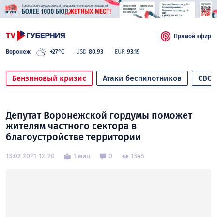
Прямой эфир
Воронеж
+27°C
USD
80.93
EUR
93.19
Бензиновый кризис
Атаки беспилотников
СВО
Депутат Воронежской гордумы поможет
жителям частного сектора в
благоустройстве территории
13:02 2021-12-20
1 мин
0
1348