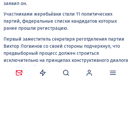
заявил он.
Участниками жеребьёвки стали 11 политических
партий, федеральные списки кандидатов которых
ранее прошли регистрацию.
Первый заместитель секретаря реготделения партии
Виктор Логвинов со своей стороны подчеркнул, что
предвыборный процесс должен строиться
исключительно на принципах конструктивного диалога
и строгого соблюдения законодательства. Он отметил,
что главная задача — обеспечить максимально
комфортную и честную процедуру волеизъявления
граждан, где во главу угла ставятся легитимность и
взаимоуважение всех вовлеченных сторон: «Нам
важно провести кампанию без лишней
напряженности, в спокойном рабочем режиме, с
полным пониманием ответственности перед
избирателями».