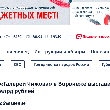
ж
+31°C
USD
80.93
EUR
93.19
Предложить новос
 — очевидец
Инструкции и обзоры
Полезн
в
СВО
Год единства народов России
Губ
 «Галереи Чижова» в Воронеже выстав
 млрд рублей
 объявление