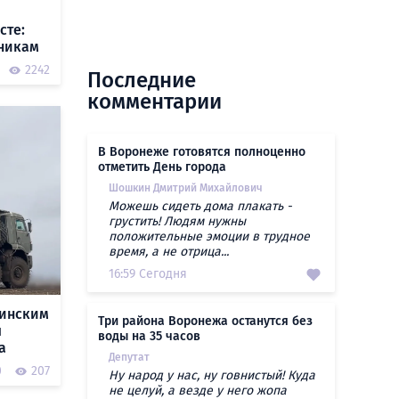
сте:
чникам
2242
Последние
комментарии
В Воронеже готовятся полноценно
отметить День города
Шошкин Дмитрий Михайлович
Можешь сидеть дома плакать -
грустить! Людям нужны
положительные эмоции в трудное
время, а не отрица...
16:59 Сегодня
аинским
Три района Воронежа останутся без
ы
воды на 35 часов
а
Депутат
0
207
Ну народ у нас, ну говнистый! Куда
не целуй, а везде у него жопа