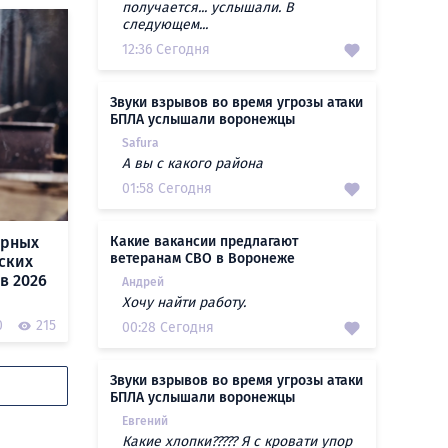
получается... услышали. В
следующем...
12:36 Сегодня
Звуки взрывов во время угрозы атаки
БПЛА услышали воронежцы
Safura
А вы с какого района
01:58 Сегодня
ярных
Какие вакансии предлагают
ветеранам СВО в Воронеже
ских
в 2026
Андрей
Хочу найти работу.
0
215
00:28 Сегодня
Звуки взрывов во время угрозы атаки
БПЛА услышали воронежцы
Евгений
Какие хлопки????? Я с кровати упор