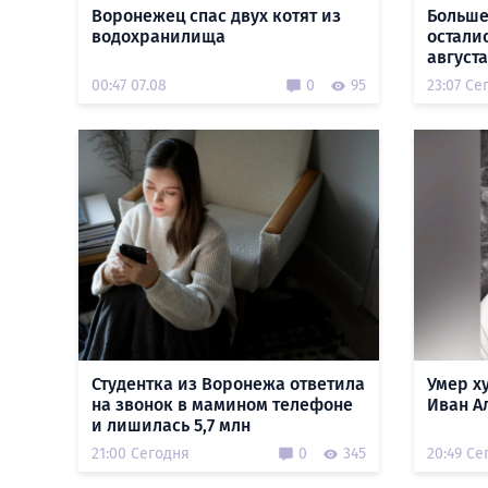
Воронежец спас двух котят из
Больше
водохранилища
остали
августа
00:47 07.08
0
95
23:07 Се
Студентка из Воронежа ответила
Умер х
на звонок в мамином телефоне
Иван А
и лишилась 5,7 млн
21:00 Сегодня
0
345
20:49 Се