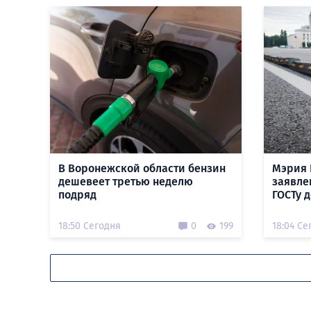
В Воронежской области бензин
Мэрия 
дешевеет третью неделю
заявле
подряд
ГОСТу 
18:50 Сегодня
0
199
18:04 Се