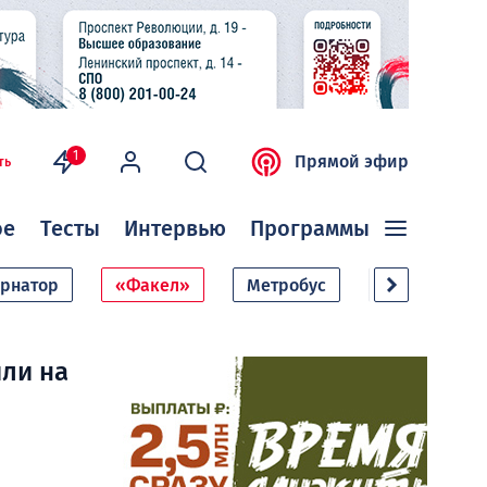
1
Прямой эфир
ть
ое
Тесты
Интервью
Программы
ернатор
«Факел»
Метробус
Дачный сезо
или на