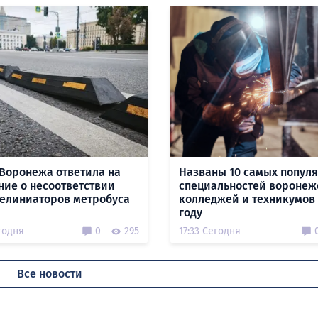
Воронежа ответила на
Названы 10 самых попул
ние о несоответствии
специальностей воронеж
делиниаторов метробуса
колледжей и техникумов 
году
годня
0
295
17:33 Сегодня
Все новости