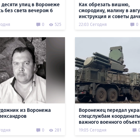
 десяти улиц в Воронеже
Как обрезать вишню,
сь без света вечером 6
смородину, малину в авгу
инструкция и советы да
годня
0
525
22:03 Сегодня
0
удожник из Воронежа
Воронежец передал укр
лександров
спецслужбам координат
важного военного объект
годня
0
281
19:05 Сегодня