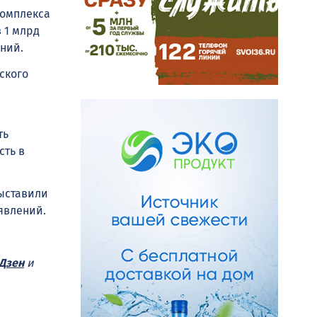
комплекса
 1 млрд
ний.
ского
ть
сть в
выставили
явлений.
Дзен
и