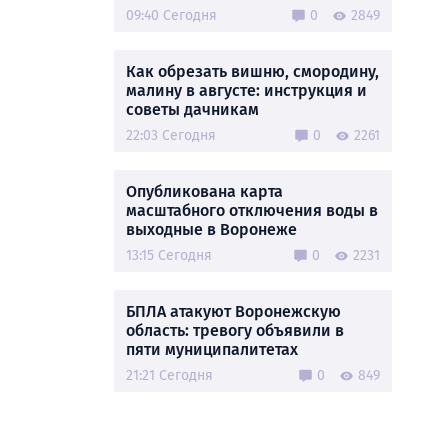
09:40 Сегодня
0
2849
Как обрезать вишню, смородину,
малину в августе: инструкция и
советы дачникам
22:03 Сегодня
0
2261
Опубликована карта
масштабного отключения воды в
выходные в Воронеже
13:15 Сегодня
0
2231
БПЛА атакуют Воронежскую
область: тревогу объявили в
пяти муниципалитетах
21:21 Сегодня
0
849