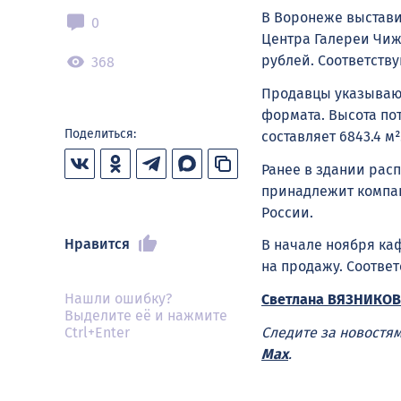
В Воронеже выстави
0
Центра Галереи Чижо
рублей. Соответств
368
Продавцы указывают
формата. Высота пот
Поделиться:
составляет 6843.4 м²
Ранее в здании расп
принадлежит компани
России.
Нравится
В начале ноября ка
на продажу. Соотве
Нашли ошибку?
Светлана ВЯЗНИКОВ
Выделите её и нажмите
Следите за новостя
Ctrl+Enter
Max
.