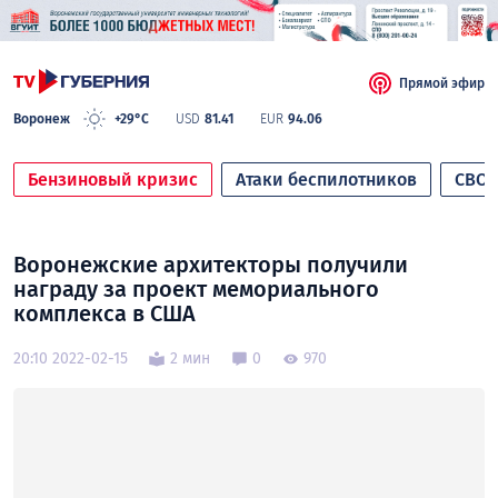
Прямой эфир
Воронеж
+29°C
USD
81.41
EUR
94.06
Бензиновый кризис
Атаки беспилотников
СВО
Воронежские архитекторы получили
награду за проект мемориального
комплекса в США
20:10 2022-02-15
2 мин
0
970