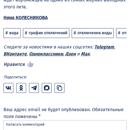
этого лета.
Нина КОЛЕСНИКОВА
вода
график отключений
отключенеи воды
отк
Следите за новостями в наших соцсетях:
Telegram
,
ВКонтакте
,
Одноклассники
,
Дзен
и
Max
.
Нравится
Поделиться:
Ваш адрес email не будет опубликован.
Обязательные
поля помечены
*