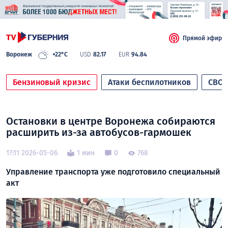
Прямой эфир
Воронеж
+22°C
USD
82.17
EUR
94.84
Бензиновый кризис
Атаки беспилотников
СВО
Остановки в центре Воронежа собираются
расширить из-за автобусов-гармошек
17:11 2026-05-06
1 мин
0
768
Управление транспорта уже подготовило специальный
акт