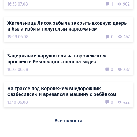
16:53 07.08
1
902
Жительница Лисок забыла закрыть входную дверь
и была избита полуголым наркоманом
19:09 06.08
0
447
Задержание нарушителя на воронежском
проспекте Революции сняли на видео
16:22 06.08
0
287
На трассе под Воронежем внедорожник
«взбесился» и врезался в машину с ребёнком
13:10 06.08
0
422
Все новости