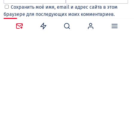
Сохранить моё имя, email и адрес сайта в этом
браузере для последующих моих комментариев.
Оставляя комментарий, вы соглашаетесь с
политикой
конфиденциальности и обработки персональных
данных
и
правилами общения
на сайте tv-gubernia.ru.
Чтобы отслеживать ответы и реакции пользователей
на ваши комментарии, необходимо
авторизоваться
.