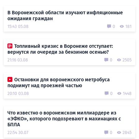
В Воронежской области изучают инфляционные
ожидания граждан
15:43 05.08
0
181
Топливный кризис в Воронеже отступает:
вернутся ли очереди за бензином осенью?
21:16 03.08
0
2505
Остановки для воронежского метробуса
поднимут над проезжей частью
20:10 03.08
0
1448
Что известно о воронежском миллиардере из
«ЭФКО», которого подозревают в махинациях с
БПЛА
22:54 30.07
0
2845