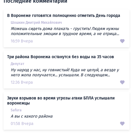
Последние комментарии
В Воронеже готовятся полноценно отметить День города
Шошкин Дмитрий Михайлович
Можешь сидеть дома плакать - грустить! Людям нужны
положительные эмоции в трудное время, а не отрица...
16:59 Вчера
Три района Воронежа останутся без воды на 35 часов
Депутат
Ну народ у нас, ну говнистый! Куда не целуй, а везде у
него жопа получается... услышали. В следующем...
12:36 Вчера
Звуки взрывов во время угрозы атаки БПЛА услышали
воронежцы
Safura
А вы с какого района
01:58 Вчера