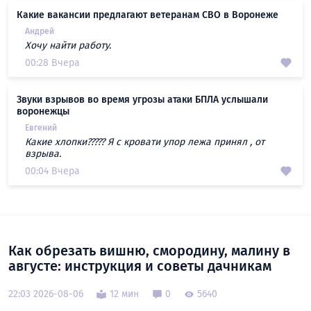
Какие вакансии предлагают ветеранам СВО в Воронеже
Андрей
Хочу найти работу.
00:28 Вчера
Звуки взрывов во время угрозы атаки БПЛА услышали
воронежцы
Евгений
Какие хлопки????? Я с кровати упор лежа принял , от
взрыва.
00:04 Вчера
Как обрезать вишню, смородину, малину в
августе: инструкция и советы дачникам
22:03 2026-08-06
12 мин
0
5640