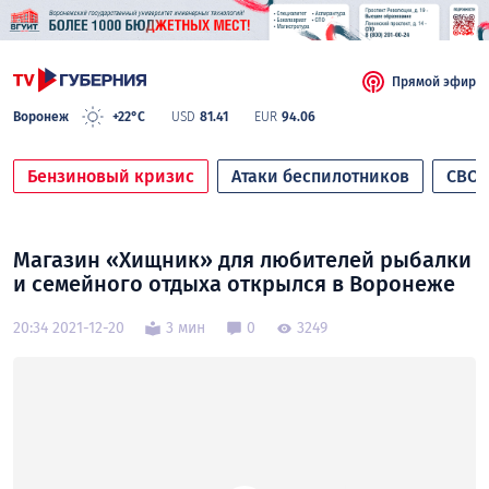
Прямой эфир
Воронеж
+22°C
USD
81.41
EUR
94.06
Бензиновый кризис
Атаки беспилотников
СВО
Магазин «Хищник» для любителей рыбалки
и семейного отдыха открылся в Воронеже
20:34 2021-12-20
3 мин
0
3249