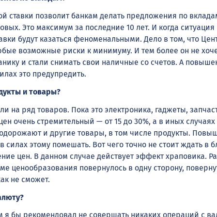
 ставки позволит банкам делать предложения по вклада
овых. Это максимум за последние 10 лет. И когда ситуация
тавки будут казаться феноменальными. Дело в том, что Це
юбые возможные риски к минимуму. И тем более он не хоче
анику и стали снимать свои наличные со счетов. А повыше
илах это предупредить.
дукты и товары?
ли на ряд товаров. Пока это электроника, гаджеты, запчас
цен очень стремительный — от 15 до 30%, а в иных случаях 
подорожают и другие товары, в том числе продукты. Повы
в силах этому помешать. Вот чего точно не стоит ждать в
ение цен. В данном случае действует эффект храповика. Р
ме ценообразования повернулось в одну сторону, поверну
ак не сможет.
алюту?
я бы рекомендовал не совершать никаких операций с ва