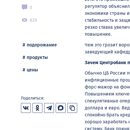
регулятор объясни
0
экономики страны и
829
стабильность и защ
резко ставка увелич
повышение.
Чем это грозит воро
подорожание
заведующий кафедр
продукты
Зачем Центробанк п
цены
Обычно ЦБ России п
инфляционные проце
форс-мажор на фоне
Повышением ключев
Поделиться:
спекулятивные опер
доллара и евро. Ве
спокойно брать кред
хорошо заработать 
систему, Банк прин