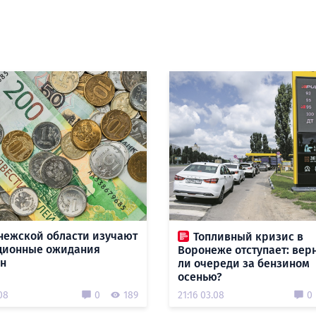
нежской области изучают
Топливный кризис в
ционные ожидания
Воронеже отступает: вер
н
ли очереди за бензином
осенью?
08
0
189
21:16 03.08
0