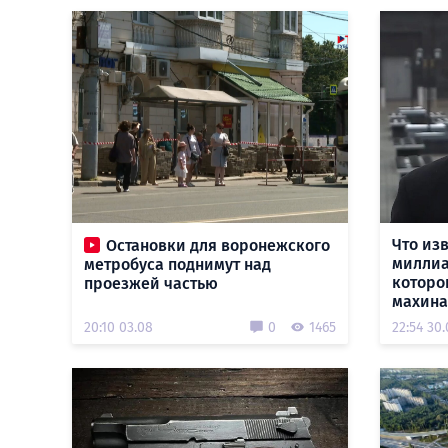
Что из
Остановки для воронежского
миллиа
метробуса поднимут над
которо
проезжей частью
махина
20:10 03.08
0
1465
22:54 30.