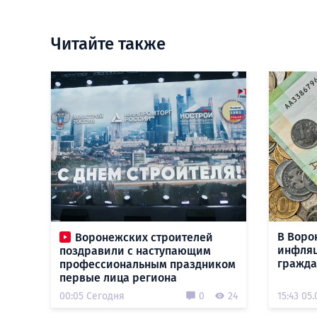
Читайте также
В Воро
Воронежских строителей
инфля
поздравили с наступающим
гражда
профессиональным праздником
первые лица региона
00:05 Сегодня
0
24
15:43 05.