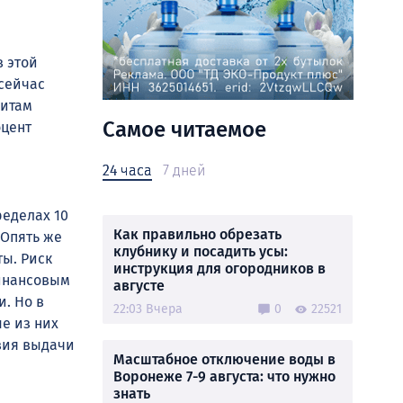
в этой
 сейчас
дитам
Самое читаемое
оцент
24 часа
7 дней
ределах 10
Как правильно обрезать
 Опять же
клубнику и посадить усы:
ты. Риск
инструкция для огородников в
финансовым
августе
. Но в
22:03 Вчера
0
22521
е из них
вия выдачи
Масштабное отключение воды в
Воронеже 7-9 августа: что нужно
знать