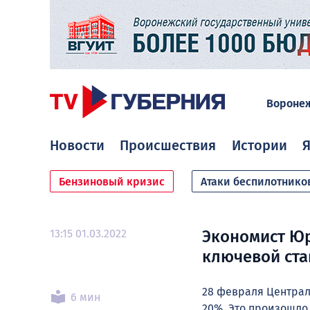
Вороне
Новости
Происшествия
Истории
Я
Бензиновый кризис
Атаки беспилотнико
13:15 01.03.2022
Экономист Юр
ключевой ста
28 февраля Централь
6 мин
20%. Это произошло