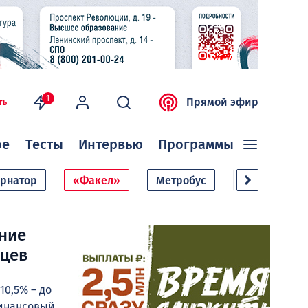
1
Прямой эфир
ть
ое
Тесты
Интервью
Программы
ернатор
«Факел»
Метробус
Дачный сезо
ние
жцев
10,5% – до
Финансовый