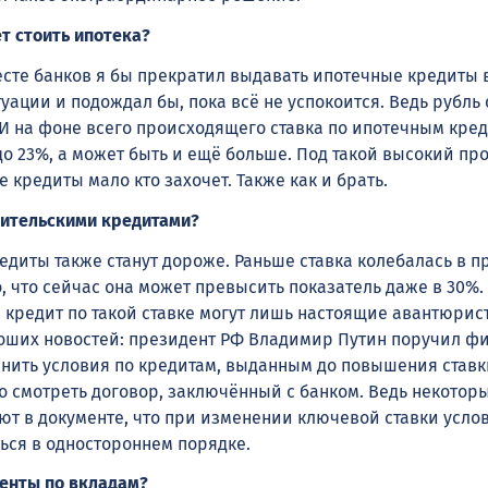
т стоить ипотека?
есте банков я бы прекратил выдавать ипотечные кредиты 
ации и подождал бы, пока всё не успокоится. Ведь рубль
 И на фоне всего происходящего ставка по ипотечным кре
до 23%, а может быть и ещё больше. Под такой высокий пр
 кредиты мало кто захочет. Также как и брать.
ебительскими кредитами?
диты также станут дороже. Раньше ставка колебалась в п
, что сейчас она может превысить показатель даже в 30%.
 кредит по такой ставке могут лишь настоящие авантюрис
роших новостей: президент РФ Владимир Путин поручил 
нить условия по кредитам, выданным до повышения ставки
о смотреть договор, заключённый с банком. Ведь некоторы
ют в документе, что при изменении ключевой ставки усло
ться в одностороннем порядке.
енты по вкладам?