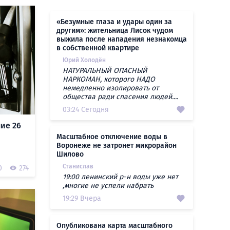
«Безумные глаза и удары один за
другим»: жительница Лисок чудом
выжила после нападения незнакомца
в собственной квартире
Юрий Холодён
НАТУРАЛЬНЫЙ ОПАСНЫЙ
НАРКОМАН, которого НАДО
немедленно изолировать от
общества ради спасения людей....
03:24 Сегодня
ие 26
Масштабное отключение воды в
Воронеже не затронет микрорайон
Шилово
Станислав
0
274
19:00 ленинский р-н воды уже нет
,многие не успели набрать
19:29 Вчера
Опубликована карта масштабного