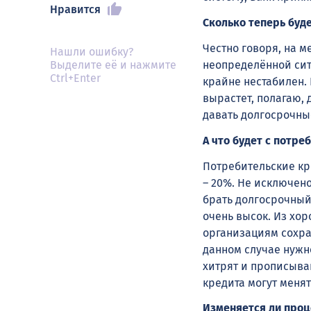
Нравится
Сколько теперь буде
Честно говоря, на м
Нашли ошибку?
неопределённой ситу
Выделите её и нажмите
Ctrl+Enter
крайне нестабилен.
вырастет, полагаю, 
давать долгосрочные
А что будет с потр
Потребительские кре
– 20%. Не исключено
брать долгосрочный
очень высок. Из хо
организациям сохра
данном случае нужн
хитрят и прописыва
кредита могут меня
Изменяется ли проц