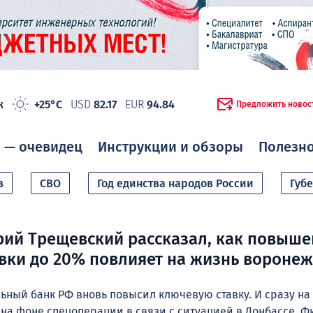
ж
+25°C
USD
82.17
EUR
94.84
Предложить новос
 — очевидец
Инструкции и обзоры
Полезн
в
СВО
Год единства народов России
Губ
ий Трещевский рассказал, как повыше
вки до 20% повлияет на жизнь вороне
ный банк РФ вновь повысил ключевую ставку. И сразу на 
 на фоне спецоперации в связи с ситуацией в Донбассе. 