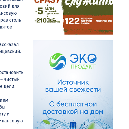
овий для
ансовую
раз столь
евятое
рассказал
ещевский.
остановить
 – чистый
е цели.
нием
 бы
юту и
финансовую