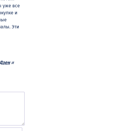
ы уже все
окупке и
ные
налы. Эти
Дзен
и