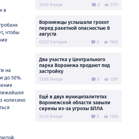
20:10 Вчера
0
2111
м в
Воронежцы услышали грохот
нтробанк
перед ракетной опасностью 8
т, чтобы
августа
ние
02:07 Сегодня
0
1963
Два участка у Центрального
парка Воронежа продают под
ти на
застройку
и до 50%.
13:06 Вчера
0
1391
шение
 ближайшее
Ещё в двух муниципалитетах
аз колесико
Воронежской области завыли
ться
сирены из-за угрозы БПЛА
22:45 Вчера
0
1186
лютой.