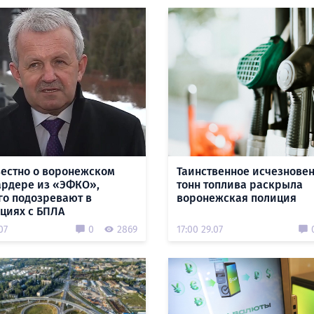
вестно о воронежском
Таинственное исчезновен
рдере из «ЭФКО»,
тонн топлива раскрыла
го подозревают в
воронежская полиция
циях с БПЛА
07
0
2869
17:00 29.07