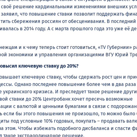
л своё решение кардинальными изменениями внешних усл
 заявил, что повышение ставки позволит поддержать фин
итить сбережения россиян от обесценивания. В последний 
ивалась в 2014 году. А с марта прошлого года это уже её д
нежцам и к чему теперь стоит готовиться, «TV Губернии» 
ой экономики и управления организациями ВГУ Юрий Тр
овысил ключевую ставку до 20%?
овышает ключевую ставку, чтобы сдержать рост цен и при
ссы. Однако последнее повышение более чем в два раза
 украинского кризиса. И преследует такое решение други
ой ставки до 20% Центробанк хочет пресечь возможные
ации с валютой и ценными бумагами в связи с подорожа
дь если бы этого повышения не произошло, то можно было
иты под условные 10% годовых, покупать – продавать вал
на этом. Чтобы избежать подобного дисбаланса и спасти 
ял такое экстраординарное решение.