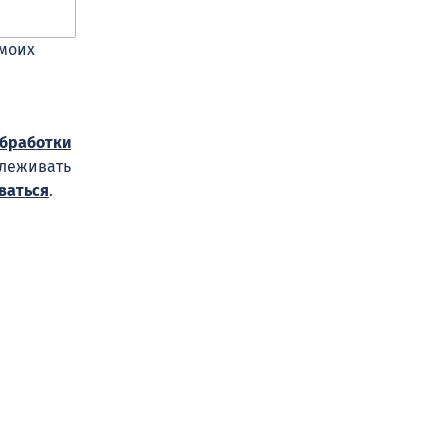
 моих
обработки
слеживать
ваться
.