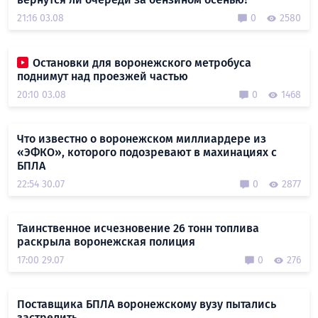
21:16 03.08
0
2580
Остановки для воронежского метробуса
поднимут над проезжей частью
20:10 03.08
0
1468
Что известно о воронежском миллиардере из
«ЭФКО», которого подозревают в махинациях с
БПЛА
22:54 30.07
0
2877
Таинственное исчезновение 26 тонн топлива
раскрыла воронежская полиция
17:00 29.07
0
276
Поставщика БПЛА воронежскому вузу пытались
застрелить