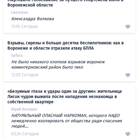
Воронежской области
Светлана
Александра Волкова
15:16 Сегодня
Взрывы, сирены и больше десятка беспилотников: как в
Воронеже и области отразили атаку БПЛА
Safura
Не было никакого хлопков взрывов воронеж
коминтерновский район было тихо
12:55 Сегодня
«Безумные глаза и удары один за другим»: жительница
Лисок чудом выжила после нападения незнакомца в
собственной квартире
Юрий Холодён
НАТУРАЛЬНЫЙ ОПАСНЫЙ НАРКОМАН, которого НАДО
немедленно изолировать от общества ради спасения
людей....
03:24 Сегодня