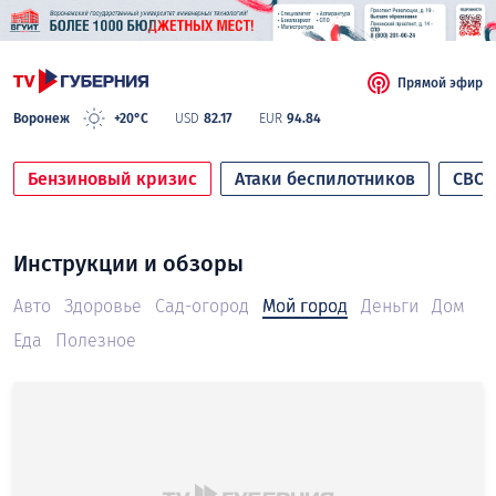
Прямой эфир
Воронеж
+20°C
USD
82.17
EUR
94.84
Бензиновый кризис
Атаки беспилотников
СВО
Инструкции и обзоры
Авто
Здоровье
Сад-огород
Мой город
Деньги
Дом
Еда
Полезное